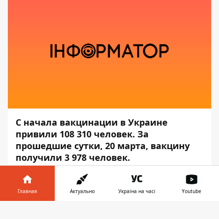
С начала вакцинации в Украине
привили 108 310 человек. За
прошедшие сутки, 20 марта, вакцину
получили 3 978 человек.
Об этом сообщает
пресс-служба
Министерства здравоохранения, —
Главная
Актуально
Україна на часі
Youtube
передаёт
Информатор
.
Информатор в
Скачать