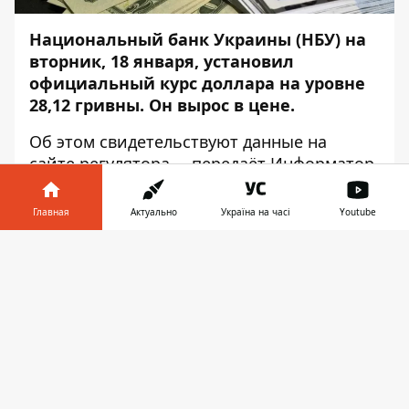
Национальный банк Украины (НБУ) на
вторник, 18 января, установил
официальный курс доллара на уровне
28,12 гривны. Он вырос в цене.
Об этом свидетельствуют данные на
сайте
регулятора
, – передаёт
Информатор
.
Стоимость евро остановилась на уровне
Главная
Актуально
Україна на часі
Youtube
32,05 гривны, он вырос в цене.
Информатор в
Курс валют на 18 января в Украине:
Скачать
телефоне
👉
1 доллар — 28,12;
1 евро — 32,05;
1 польский злотый — 7,04;
10 российских рублей — 3,64;
1 швейцарский франк — 30,67;
1 юань — 4,39.