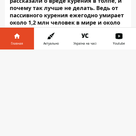
рассказали о вреде курения в толпе, и
почему так лучше не делать. Ведь от
пассивного курения ежегодно умирает
около 1,2 млн человек в мире и около
13 тысяч в Украине.
Об этом сообщает пресс-служба
Центра
Главная
Актуально
Україна на часі
Youtube
общественного здоровья Украины
, —
Информатор в
передаёт
Информатор
.
Скачать
телефоне
👉
«В сигаретном дыме содержится почти 7
тысяч химических соединений, 250 из
которых токсичны, а 69 — могут вызвать
онкологические заболевания. Табачный
дым влияет практически на все системы и
органы человека, и особенно опасным
являются для организма детей,
беременных женщин и людей с
хроническими заболеваниями.