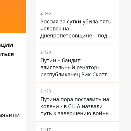
– он возглавил народное
голосование
21:45
Россия за сутки убила пять
человек на
Днепропетровщине – под
ударами оказались пять
ации
районов области
21:28
аться
Путин – бандит:
влиятельный сенатор-
республиканец Рик Скотт
призвал Конгресс привлечь
РФ к ответственности за
21:23
войну в Украине
Путина пора поставить на
колени - в США назвали
путь к завершению войны -
заявили
National Security Journal
21:17