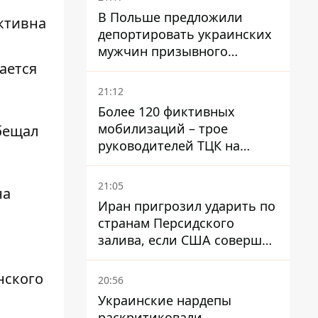
В Польше предложили
ктивна
депортировать украинских
мужчин призывного
ается
возраста - кого это может
затронуть
21:12
Более 120 фиктивных
мобилизаций – трое
бещал
руководителей ТЦК на
Волыни и Буковине
получили подозрения за
21:05
на
фейковые отчеты
Иран пригрозил ударить по
странам Персидского
залива, если США совершат
хотя бы одну атаку - Reuters
нского
20:56
Украинские нардепы
раскритиковали