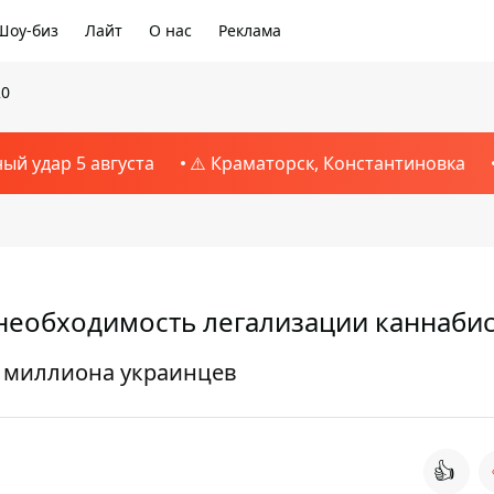
Шоу-биз
Лайт
О нас
Реклама
20
ный удар 5 августа
⚠️ Краматорск, Константиновка
необходимость легализации каннаби
а миллиона украинцев
👍