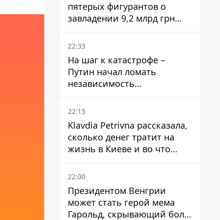
пятерых фигурантов о
завладении 9,2 млрд грн
ПриватБанка направили в
суд
22:33
На шаг к катастрофе –
Путин начал ломать
независимость
собственного Центробанка,
заставив снизить базовую
22:15
ставку
Klavdia Petrivna рассказала,
сколько денег тратит на
жизнь в Киеве и во что
вкладывает миллионы
22:00
Президентом Венгрии
может стать герой мема
Гарольд, скрывающий боль