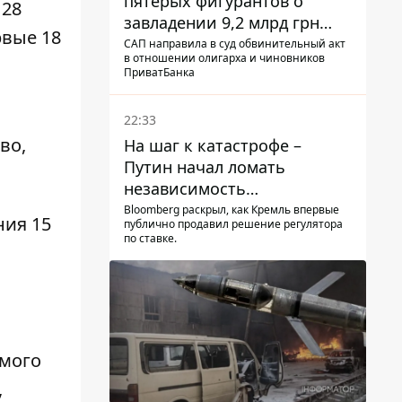
пятерых фигурантов о
 28
завладении 9,2 млрд грн
рвые 18
ПриватБанка направили в
САП направила в суд обвинительный акт
в отношении олигарха и чиновников
суд
ПриватБанка
22:33
во,
На шаг к катастрофе –
Путин начал ломать
независимость
собственного Центробанка,
Bloomberg раскрыл, как Кремль впервые
ния 15
публично продавил решение регулятора
заставив снизить базовую
по ставке.
ставку
емого
,