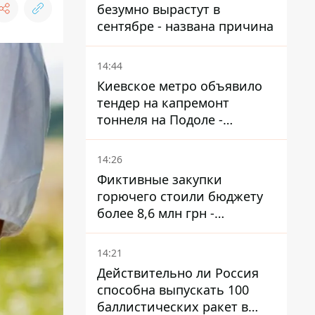
безумно вырастут в
сентябре - названа причина
14:44
Киевское метро объявило
тендер на капремонт
тоннеля на Подоле -
продлится почти два года
14:26
Фиктивные закупки
горючего стоили бюджету
более 8,6 млн грн -
предприятие возместило
убытки
14:21
Действительно ли Россия
способна выпускать 100
баллистических ракет в