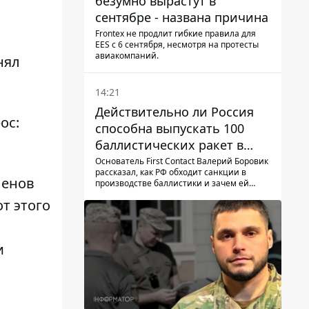
безумно вырастут в
сентябре - названа причина
Frontex не продлит гибкие правила для
EES с 6 сентября, несмотря на протесты
авиакомпаний.
нял
14:21
Действительно ли Россия
ос:
способна выпускать 100
баллистических ракет в
месяц и что с этим делать
Основатель First Contact Валерий Боровик
рассказал, как РФ обходит санкции в
ленов
производстве баллистики и зачем ей
ракеты КНДР
т этого
и