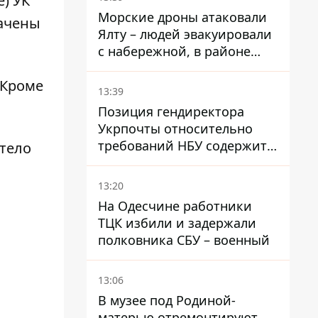
) УК
Морские дроны атаковали
начены
Ялту – людей эвакуировали
с набережной, в районе
порта сообщают о пожаре
 Кроме
13:39
Позиция гендиректора
Укрпочты относительно
требований НБУ содержит
 тело
серьезные нестыковки –
депутат Ольга Василевская-
13:20
Смаглюк
На Одесчине работники
ТЦК избили и задержали
полковника СБУ – военный
13:06
В музее под Родиной-
матерью отремонтируют