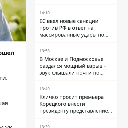
месяц и что с этим делать
14:10
ЕС ввел новые санкции
против РФ в ответ на
массированные удары по
Украине - Каллас раскрыла
детали
13:58
зошел
В Москве и Подмосковье
раздался мощный взрыв –
звук слышали почти по
ти
.
всей области
13:49
Кличко просит премьера
шая
Корецкого внести
президенту представление
на увольнение властелина
Троещины Бахматова
13:39