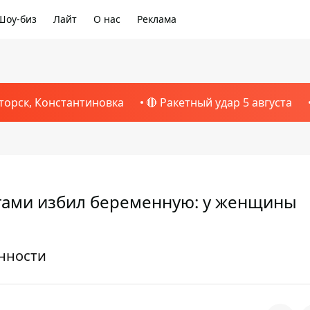
Шоу-биз
Лайт
О нас
Реклама
торск, Константиновка
🔴 Ракетный удар 5 августа
гами избил беременную: у женщины
нности