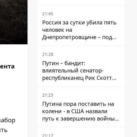
– он возглавил народное
голосование
21:45
Россия за сутки убила пять
человек на
Днепропетровщине – под
ударами оказались пять
районов области
21:28
Путин – бандит:
тента
влиятельный сенатор-
республиканец Рик Скотт
призвал Конгресс привлечь
РФ к ответственности за
21:23
войну в Украине
Путина пора поставить на
колени - в США назвали
путь к завершению войны -
набор
National Security Journal
ить
21:17