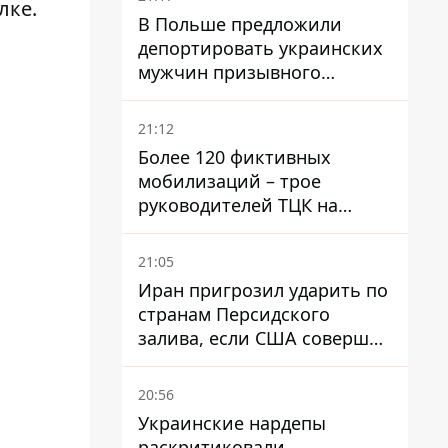
лке
.
В Польше предложили
депортировать украинских
мужчин призывного
возраста - кого это может
затронуть
21:12
Более 120 фиктивных
мобилизаций – трое
руководителей ТЦК на
Волыни и Буковине
получили подозрения за
21:05
фейковые отчеты
Иран пригрозил ударить по
странам Персидского
залива, если США совершат
хотя бы одну атаку - Reuters
20:56
Украинские нардепы
раскритиковали