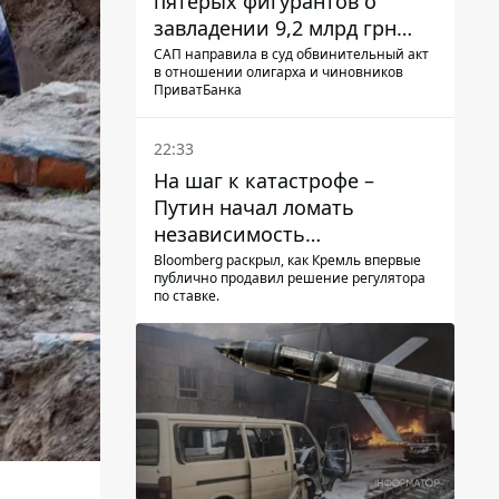
пятерых фигурантов о
завладении 9,2 млрд грн
ПриватБанка направили в
САП направила в суд обвинительный акт
в отношении олигарха и чиновников
суд
ПриватБанка
22:33
На шаг к катастрофе –
Путин начал ломать
независимость
собственного Центробанка,
Bloomberg раскрыл, как Кремль впервые
публично продавил решение регулятора
заставив снизить базовую
по ставке.
ставку