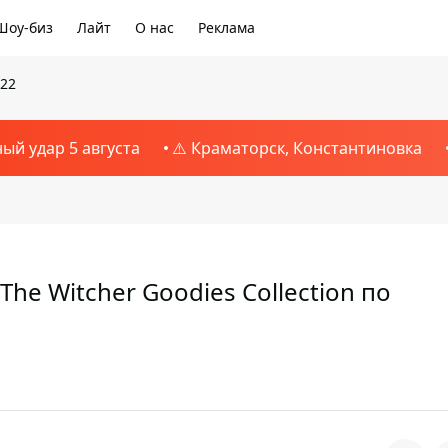
Шоу-биз
Лайт
О нас
Реклама
022
ный удар 5 августа
⚠️ Краматорск, Константиновка
he Witcher Goodies Collection по