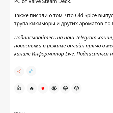
PC от Valve Steam Deck
.
Также писали о том, что
Old Spice вып
трупа кикиморы и других ароматов по
Подписывайтесь на наш
Telegram-канал
новостями в режиме онлайн прямо в ме
канале
Информатор Live
. Подписаться н
♥
👍
🔥
😭
😆
😡
ИГРЫ