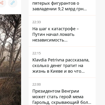
пятерых фигурантов о
завладении 9,2 млрд грн
ПриватБанка направили в
суд
22:33
На шаг к катастрофе –
Путин начал ломать
независимость
собственного Центробанка,
заставив снизить базовую
22:15
ставку
Klavdia Petrivna рассказала,
сколько денег тратит на
жизнь в Киеве и во что
вкладывает миллионы
22:00
Президентом Венгрии
может стать герой мема
Гарольд, скрывающий боль