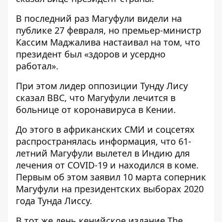
В последний раз Магуфули видели на
публике 27 февраля, но премьер-министр
Кассим Маджалива настаивал на том, что
президент был «здоров и усердно
работал».
При этом лидер оппозиции Тунду Лису
сказал BBC, что Магуфули лечится в
больнице от коронавируса в Кении.
До этого в африканских СМИ и соцсетях
распространялась информация, что 61-
летний Магуфули вылетел в Индию для
лечения от COVID-19 и находился в коме.
Первым об этом
заявил
10 марта соперник
Магуфули на президентских выборах 2020
года Тунда Лиссу.
В тот же день кенийское издание The