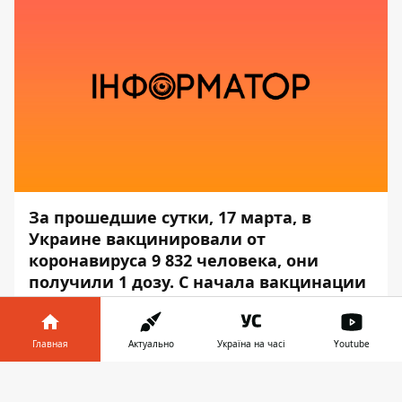
За прошедшие сутки, 17 марта, в
Украине вакцинировали от
коронавируса 9 832 человека, они
получили 1 дозу. С начала вакцинации
привили 81 755 человек.
Об этом сообщает
Информатор
со
Главная
Актуально
Україна на часі
Youtube
ссылкой на пресс-центр
Минздрава
.
Информатор в
Скачать
По состоянию на утро 18 марта привиты