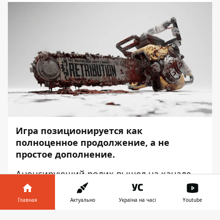
Игра позиционируется как
полноценное продолжение, а не
простое дополнение.
Анонсирующий ролик вышел на канале
UploadVR
, – передаёт
Информатор
.
Главная
Актуально
Україна на часі
Youtube
Разработкой игры занимаются авторы
оригинального проекта из Skydance