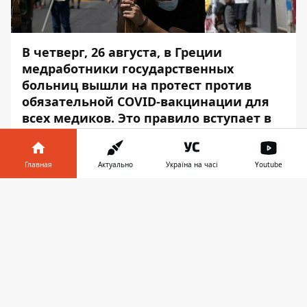
В четверг, 26 августа, в Греции
медработники государственных
больниц вышли на протест против
обязательной COVID-вакцинации для
всех медиков. Это правило вступает в
силу уже с 1 сентября.
Об этом сообщает
Информатор
со
Главная
Актуально
Україна на часі
Youtube
ссылкой на
АР
.
Информатор в
Скачать
Около 300 медработников вышли на
телефоне
👉
митинг у здания министерства
здравоохранения в Афинах в знак
протеста против этой меры, которая
вступает в силу 1 сентября.
Те, кто работает в государственном и