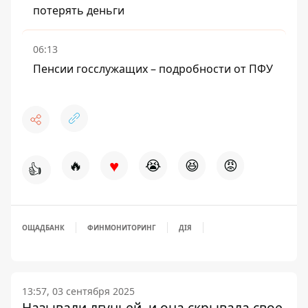
потерять деньги
06:13
Пенсии госслужащих – подробности от ПФУ
♥
🔥
😭
😆
😡
👍
ОЩАДБАНК
ФИНМОНИТОРИНГ
ДІЯ
13:57, 03 сентября 2025
Называли лгуньей, и она скрывала свое