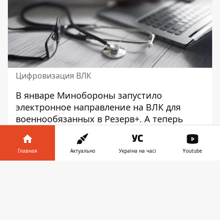
Цифровизация ВЛК
В январе Минобороны запустило
электронное направление на ВЛК для
военнообязанных в Резерв+. А теперь
внедряет
электронные постановления ВЛК
для осмотров военнообязанных и
Главная
Актуально
Україна на часі
Youtube
военных, электронный кабинет ВЛК в
Медицинской информационной системе
Информатор в
Скачать
ВСУ (МИС ВСУ), а также взаимодействие
телефоне
👉
МИС ВСУ с реестром Оберег. Минобороны
дает ответы на самые популярные
вопросы о введении реформы ВЛК.