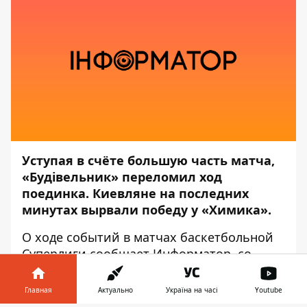
Уступая в счёте большую часть матча,
«Будівельник» переломил ход
поединка. Киевляне на последних
минутах вырвали победу у «Химика».
О ходе событий в матчах баскетбольной
Суперлиги сообщает
Информатор
, со
ссылкой на
ФБУ
.
Главная
Актуально
Україна на часі
Youtube
В субботу, 27 февраля, в Южном состоялся