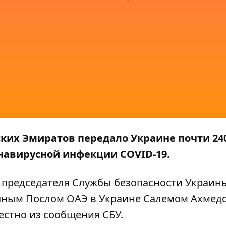
их Эмиратов передало Украине почти 240
онавирусной инфекции COVID-19.
и председателя Службы безопасности Украин
ным Послом ОАЭ в Украине Салемом Ахмедо
естно из сообщения
СБУ
.