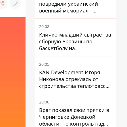
повредили украинский
военный мемориал –
посольство отреагировало
20:08
Кличко-младший сыграет за
сборную Украины по
баскетболу на
квалификации ЧМ-2027
20:05
KAN Development Игоря
Никонова отреклась от
строительства теплотрассы
на Теремках
20:00
Враг показал свои тряпки в
Черниговке Донецкой
области, но контроль над