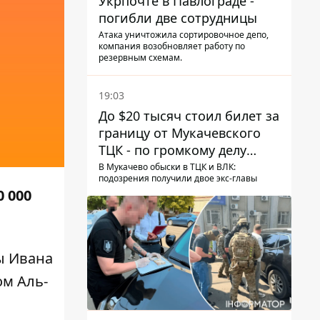
Укрпочте в Павлограде -
погибли две сотрудницы
Атака уничтожила сортировочное депо,
компания возобновляет работу по
резервным схемам.
19:03
До $20 тысяч стоил билет за
границу от Мукачевского
ТЦК - по громкому делу
первые подозрения
В Мукачево обыски в ТЦК и ВЛК:
подозрения получили двое экс-главы
получили двое бывших
 000
руководителей
ы Ивана
м Аль-