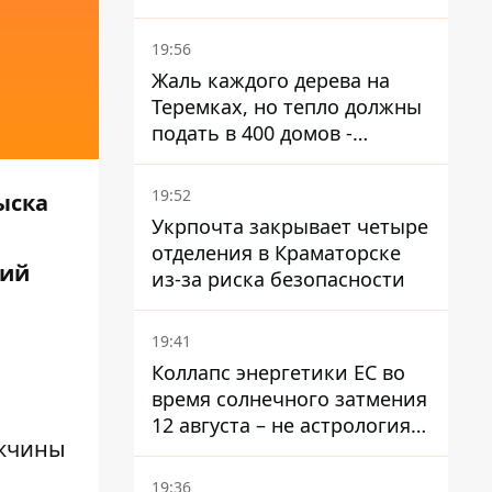
поселком не подтвержден
19:56
Жаль каждого дерева на
Теремках, но тепло должны
подать в 400 домов -
депутат Киевсовета
19:52
ыска
Укрпочта закрывает четыре
отделения в Краматорске
ний
из-за риска безопасности
19:41
Коллапс энергетики ЕС во
время солнечного затмения
12 августа – не астрология,
ужчины
в Брюсселе готовятся к
экстренным мероприятиям
19:36