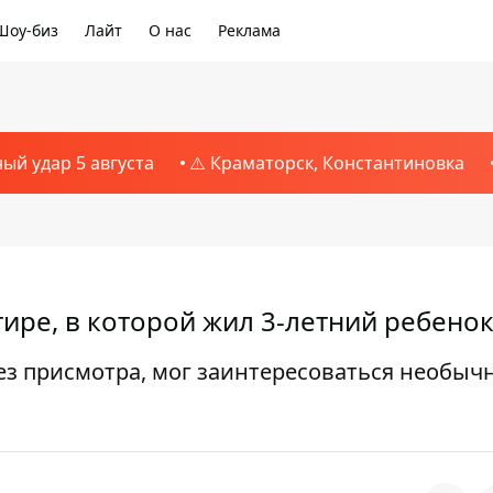
Шоу-биз
Лайт
О нас
Реклама
ный удар 5 августа
⚠️ Краматорск, Константиновка
ире, в которой жил 3-летний ребено
ез присмотра, мог заинтересоваться необы