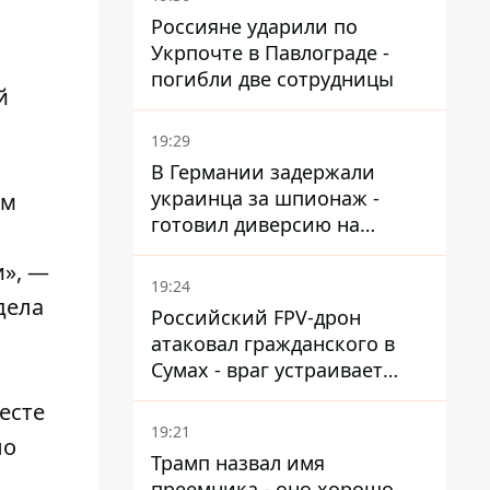
Россияне ударили по
Укрпочте в Павлограде -
погибли две сотрудницы
й
19:29
В Германии задержали
украинца за шпионаж -
ом
готовил диверсию на
военном предприятии
и», —
19:24
дела
Российский FPV-дрон
атаковал гражданского в
Сумах - враг устраивает
охоту на людей в городах
есте
19:21
ло
Трамп назвал имя
преемника - оно хорошо