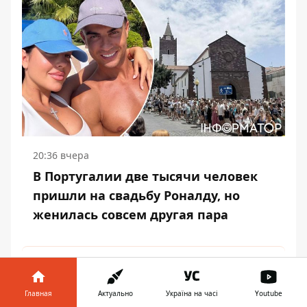
20:36 вчера
В Португалии две тысячи человек
пришли на свадьбу Роналду, но
женилась совсем другая пара
17:54 вчера
Россия массированно ударила по объектам
Главная
Актуально
Україна на часі
Youtube
Нафтогаза на востоке, западе и в центре