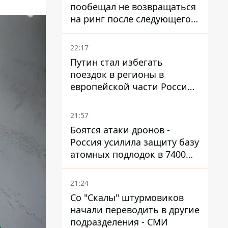
пообещал не возвращаться
на ринг после следующего
боя
22:17
Путин стал избегать
поездок в регионы в
европейской части России,
куда регулярно долетают
дроны
21:57
Боятся атаки дронов -
Россия усилила защиту базу
атомных подлодок в 7400
км от Украины
21:24
Со "Скалы" штурмовиков
начали переводить в другие
подразделения - СМИ