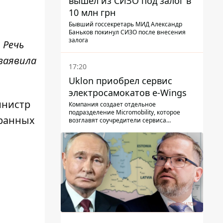
вышел из СИЗО под залог в
10 млн грн
Бывший госсекретарь МИД Александр
Баньков покинул СИЗО после внесения
залога
 Речь
 заявила
17:20
Uklon приобрел сервис
электросамокатов e-Wings
инистр
Компания создает отдельное
подразделение Micromobility, которое
транных
возглавят соучредители сервиса
самокатов.