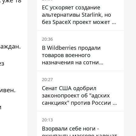
 уже 18
ЕС ускоряет создание
альтернативы Starlink, но
без SpaceX проект может не
обойтись
20:36
раждан.
В Wildberries продали
товаров военного
назначения на сотни
ез
миллионов, но удары ВСУ
изменили ситуацию
20:27
Сенат США одобрил
ривен
.
законопроект об "адских
санкциях" против России и
и
Ирана
20:13
Взорвали себе ноги -
оккупанты массово калечат