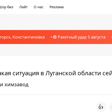
Шоу-биз
Лайт
О нас
Реклама
торск, Константиновка
🔴 Ракетный удар 5 августа
кая ситуация в Луганской области се
ли химзавод
👍