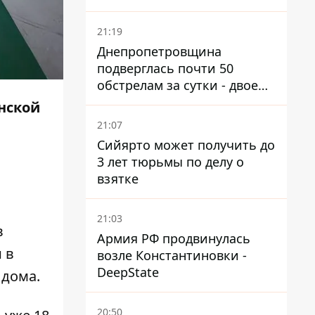
21:19
Днепропетровщина
подверглась почти 50
обстрелам за сутки - двое
погибших, шесть
нской
пострадавших
21:07
Сийярто может получить до
3 лет тюрьмы по делу о
взятке
21:03
в
Армия РФ продвинулась
 в
возле Константиновки -
DeepState
 дома.
20:50