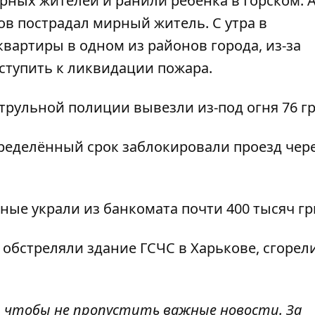
рных жителей и ранили ребёнка в Горском. А
ов пострадал мирный житель. С утра в
квартиры в одном из районов города, из-за
ступить к ликвидации пожара.
атрульной полиции вывезли из-под огня 76 г
ределённый срок заблокировали проезд
чер
ные украли из банкомата почти 400 тысяч г
ы
обстреляли здание ГСЧС в Харькове
, сгорел
, чтобы не пропустить важные новости. За