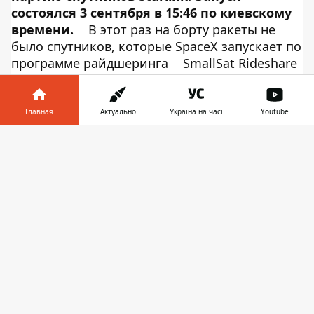
состоялся 3 сентября в 15:46 по киевскому
времени.
В этот раз на борту ракеты не
было спутников, которые SpaceX запускает по
программе райдшеринга
SmallSat Rideshare
Program
. Об этом сообщает
Информатор
Tech
со ссылкой на
Twitter-
аккаунт
компании. Ракета стартовала со
Главная
Актуально
Україна на часі
Youtube
стартовой площадки 39A (LC-39A) в
Информатор в
Космическом центре Кеннеди во Флориде.
Скачать
телефоне
👉
SpaceX запустила уже двенадцатую партию
спутников Starlink, которая в этот раз
состояла из 60 спутников. Как и во время
предыдущих пусков, их доставили на
околоземную орбиту с помощью ракеты
Falcon 9, первая ступень которой успешно
приземлилась на палубу плавучей
платформы “Of Course I Still Love You” в
Атлантическом океане.