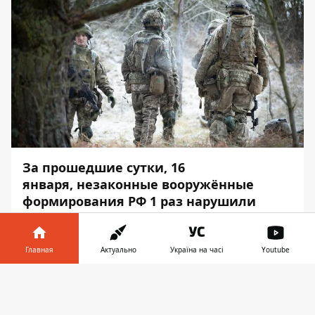
За прошедшие сутки, 16
января, незаконные вооружённые
формирования РФ 1 раз нарушили
режим прекращения огня. Ранен
украинский военный.
Главная
Актуально
Україна на часі
Youtube
Об этом сообщает
Информатор
со
Информатор в
ссылкой на пресс-центр
штаба ООС
.
Скачать
телефоне
👉
В сторону Катериновки боевики