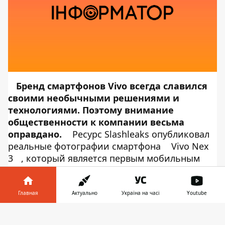
Бренд смартфонов Vivo всегда славился
своими необычными решениями и
технологиями. Поэтому внимание
общественности к компании весьма
оправдано.
Ресурс Slashleaks опубликовал
реальные фотографии смартфона
Vivo Nex
3
, который является первым мобильным
устройством, оснащенным экраном-
водопадом. Об этом сообщает
Информатор
Tech
, ссылаясь на
SlashLeaks
. Устройство
Главная
Актуально
Україна на часі
Youtube
получило первый в индустрии экран AMOLED
Информатор в
диагональю 6,89 дюйма, края которого
Скачать