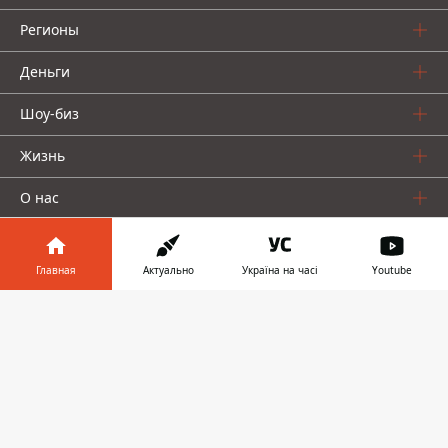
Регионы
Деньги
Шоу-биз
Жизнь
О нас
Главная
Актуально
Україна на часі
Youtube
Информатор в
Скачать
телефоне
👉
Информатор проекты
Столица
Ваши финансы
Авто
Geek
© 2016-2026 Informator