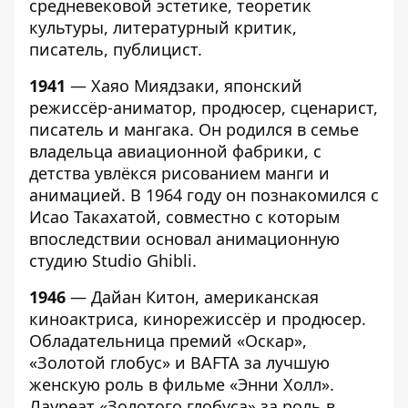
средневековой эстетике, теоретик
культуры, литературный критик,
писатель, публицист.
1941
— Хаяо Миядзаки, японский
режиссёр-аниматор, продюсер, сценарист,
писатель и мангака. Он родился в семье
владельца авиационной фабрики, с
детства увлёкся рисованием манги и
анимацией. В 1964 году он познакомился с
Исао Такахатой, совместно с которым
впоследствии основал анимационную
студию Studio Ghibli.
1946
— Дайан Китон, американская
киноактриса, кинорежиссёр и продюсер.
Обладательница премий «Оскар»,
«Золотой глобус» и BAFTA за лучшую
женскую роль в фильме «Энни Холл».
Лауреат «Золотого глобуса» за роль в