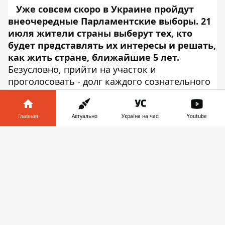
Уже совсем скоро в Украине пройдут
внеочередные Парламентские выборы. 21
июля жители страны выберут тех, кто
будет представлять их интересы и решать,
как жить стране, ближайшие 5 лет.
Безусловно, прийти на участок и
проголосовать - долг каждого сознательного
гражданина. Однако не хочется прийти на
участок в день голосования и выяснить, что
тебя нет в избирательных списках, или и
Главная
Актуально
Україна на часі
Youtube
вовсе не найти свой участок. Поэтому
Информатор в
Информатор Tech
приготовил
Скачать
телефоне
👉
инструкцию, как не вставая из-за компьютера
проверить наличие своего имени в
избирательных списках и узнать, на каком
участке нужно голосовать.
Как найти себя в списках
избирателей