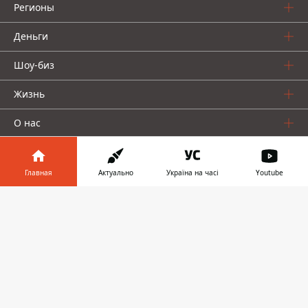
Регионы
Деньги
Шоу-биз
Жизнь
О нас
Главная
Актуально
Україна на часі
Youtube
Информатор в
Скачать
телефоне
👉
Информатор проекты
Столица
Ваши финансы
Авто
Geek
© 2016-2026 Informator