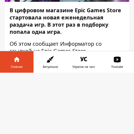
В цифровом магазине Epic Games Store
стартовала новая еженедельная
раздача игр. В этот раз в подборку
попала одна игра.
Об этом сообщает
Информатор
со
ссылкой на
Epic Games Store
.
Игра уже доступны в магазине Epic Games
Главная
Актуально
Україна на часі
Youtube
Store. Забрать ее бесплатно можно до
18:00 27 января.
Информатор в
Скачать
телефоне
👉
Relicta
Relicta — основанная на законах физики
головоломка с видом от первого лица.
Раскройте тайны базы «Чандра», меняя
магнетизм и гравитацию. Вы одни на
Луне. Чтобы спасти дочь, вам придется