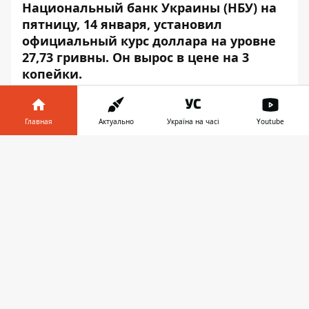
Национальный банк Украины (НБУ) на
пятницу, 14 января, установил
официальный курс доллара на уровне
27,73 гривны. Он вырос в цене на 3
копейки.
Об этом свидетельствуют данные на
сайте
регулятора
, – передаёт
Информатор
.
Главная
Актуально
Україна на часі
Youtube
Стоимость евро остановилась на уровне
Информатор в
Скачать
31,78 гривны, он вырос в цене.
телефоне
👉
Курс валют на 14 января в Украине:
1 доллар — 27,73;
1 евро — 31,78;
1 польский злотый — 6,94;
10 российских рублей — 3,71;
1 швейцарский франк — 29,02;
1 юань — 4,35.