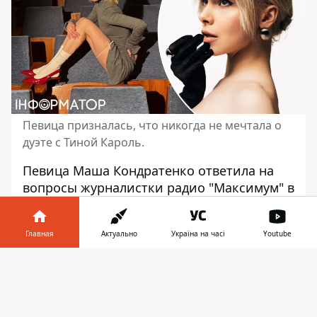
Певица призналась, что никогда не мечтала о
дуэте с Тиной Кароль.
Певица
Маша Кондратенко
ответила на
вопросы журналистки радио "Максимум" в
формате игры "Было/Не было". На вопрос,
возвращалась ли она в отношения с
Главная
Актуально
Україна на часі
Youtube
бывшим, несмотря на то, что знала, этого
делать ни за что нельзя, певица ответила:
Информатор в
Скачать
Было! Кроме того, оказывается, она
телефоне
👉
прибегала к романтическим
манипуляциям,
таким как