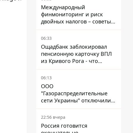
Международный
финмониторинг и риск
двойных налогов – советы
украинцам в Польше
06:33
Ощадбанк заблокировал
пенсионную карточку ВПЛ
из Кривого Рога - что
решил суд
06:13
ООО
"Газораспределительные
сети Украины" отключили
львовянке газ - что решил
суд
22:56 вчера
Россия готовится
окончательно