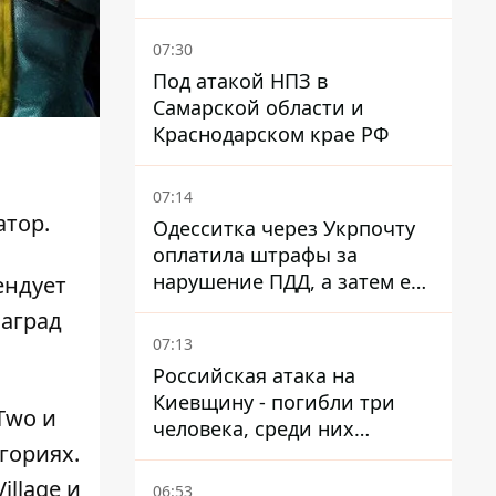
время войны - Сергей Куюн
07:30
Под атакой НПЗ в
Самарской области и
Краснодарском крае РФ
07:14
атор
.
Одесситка через Укрпочту
оплатила штрафы за
нарушение ПДД, а затем ее
ендует
счета заблокировали - в
наград
чем причина и что решил
07:13
суд
Российская атака на
Киевщину - погибли три
Two и
человека, среди них
гориях.
ребенок 2022 года
рождения
illage и
06:53