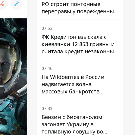
РФ строит понтонные
переправы у поврежденных
мостов на ТОТ
07:53
ФК Кредитон взыскала с
киевлянки 12 853 гривны и
считала кредит незаконным
- что решил суд
07:46
На Wildberries в России
надвигается волна
массовых банкротств
продавцов - Reuters
07:33
Бензин с биоэтанолом
загоняет Украину в
топливную ловушку во