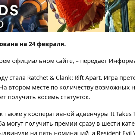
вана на 24 февраля.
своём официальном
сайте
, – передаёт
Информ
 стала Ratchet & Clank: Rift Apart. Игра прет
. На втором месте по количеству возможных 
ет получить восемь статуэток.
 также у кооперативной адвенчуры It Takes 
оба могут получить премии сразу в шести кате
двинули на пять номинаций, а Resident Evil V