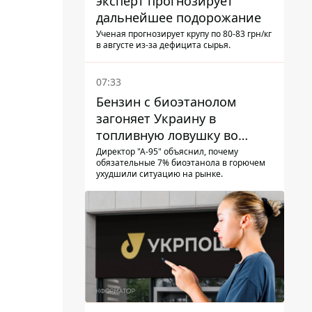
эксперт прогнозирует
дальнейшее подорожание
Ученая прогнозирует крупу по 80-83 грн/кг
в августе из-за дефицита сырья.
07:33
Бензин с биоэтанолом
загоняет Украину в
топливную ловушку во
время войны - Сергей Куюн
Директор "А-95" объяснил, почему
обязательные 7% биоэтанола в горючем
ухудшили ситуацию на рынке.