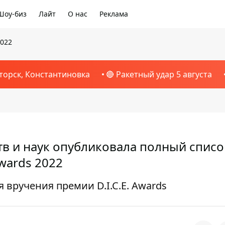
Шоу-биз
Лайт
О нас
Реклама
2022
торск, Константиновка
🔴 Ракетный удар 5 августа
тв и наук опубликовала полный списо
wards 2022
 вручения премии D.I.C.E. Awards