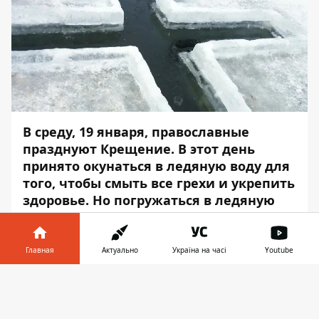
В среду, 19 января, православные
празднуют Крещение. В этот день
принято окунаться в ледяную воду для
того, чтобы смыть все грехи и укрепить
здоровье. Но погружаться в ледяную
воду на морозе — испытание не из
лёгких для любого организма, тем
более, если это делать резко.
Главная
Актуально
Україна на часі
Youtube
Как делать это правильно, чтобы не
Информатор в
Скачать
спровоцировать судороги, –
телефоне
👉
Информатор
собрал советы.