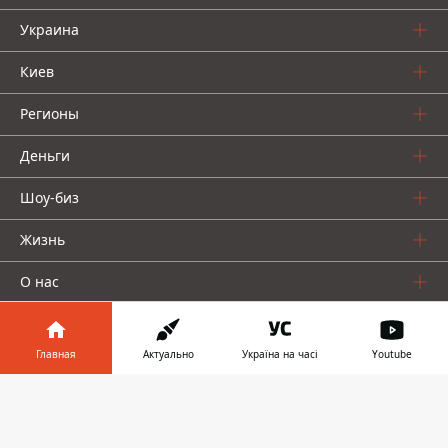
Украина
Киев
Регионы
Деньги
Шоу-биз
Жизнь
О нас
Главная
Актуально
Україна на часі
Youtube
Информатор в
Скачать
телефоне
👉
Информатор проекты