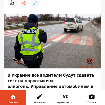
👍
В Украине все водители будут сдавать
тест на наркотики и
алкоголь. Управление автомобилем в
нетрезвом состоянии остается одной
из главных причин ДТП с тяжёлыми
последствиями.
Главная
Актуально
Україна на часі
Youtube