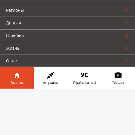
Регионы
Деньги
Шоу-биз
Жизнь
О нас
Главная
Актуально
Україна на часі
Youtube
Информатор в
Скачать
телефоне
👉
Информатор проекты
Столица
Ваши финансы
Авто
Geek
© 2016-2026 Informator