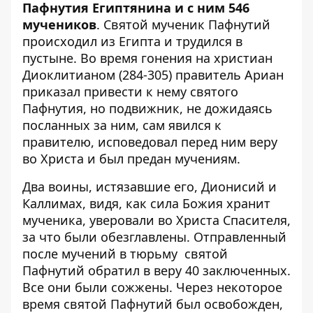
Пафнутия Египтянина и с ним 546
мучеников
. Святой мученик Пафнутий
происходил из Египта и трудился в
пустыне. Во время гонения на христиан
Диоклитианом (284-305) правитель Ариан
приказал привести к нему святого
Пафнутия, но подвижник, не дожидаясь
посланных за ним, сам явился к
правителю, исповедовал перед ним веру
во Христа и был предан мучениям.
Два воины, истязавшие его, Дионисий и
Каллимах, видя, как сила Божия хранит
мученика, уверовали во Христа Спасителя,
за что были обезглавлены. Отправленный
после мучений в тюрьму святой
Пафнутий обратил в веру 40 заключенных.
Все они были сожжены. Через некоторое
время святой Пафнутий был освобожден,