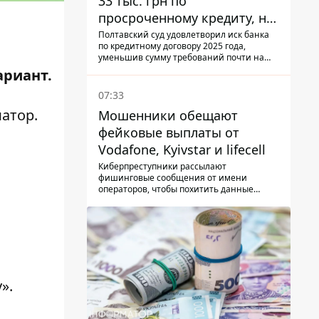
33 тыс. грн по
просроченному кредиту, но
и
суд взыскал с должницы
Полтавский суд удовлетворил иск банка
по кредитному договору 2025 года,
только 22 тыс. грн
уменьшив сумму требований почти на
треть
ариант.
07:33
атор
.
Мошенники обещают
фейковые выплаты от
Vodafone, Kyivstar и lifecell
Киберпреступники рассылают
фишинговые сообщения от имени
операторов, чтобы похитить данные
украинцев.
».