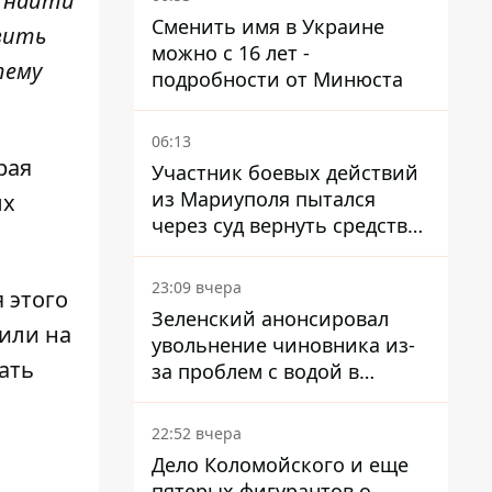
ы найти
Сменить имя в Украине
вить
можно с 16 лет -
тему
подробности от Минюста
06:13
рая
Участник боевых действий
из Мариуполя пытался
ых
через суд вернуть средства
субсидии со счета в
Ощадбанке – каким было
23:09 вчера
 этого
решение
Зеленский анонсировал
или на
увольнение чиновника из-
ать
за проблем с водой в
Марганце
22:52 вчера
Дело Коломойского и еще
пятерых фигурантов о