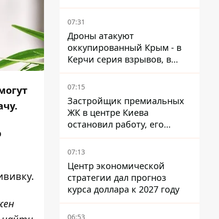
07:31
Дроны атакуют
оккупированный Крым - в
Керчи серия взрывов, в
Феодосии пожар
07:15
могут
Застройщик премиальных
ачу.
ЖК в центре Киева
остановил работу, его
о
руководители сбежали из
Украины - Bihus.info
07:13
Центр экономической
ививку.
стратегии дал прогноз
курса доллара к 2027 году
жен
06:53