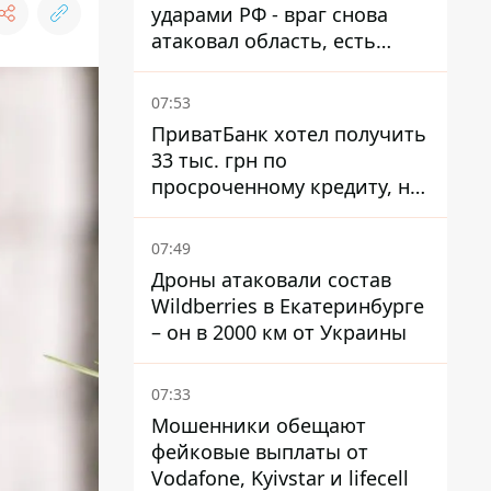
ударами РФ - враг снова
атаковал область, есть
разрушения и пожары
07:53
ПриватБанк хотел получить
33 тыс. грн по
просроченному кредиту, но
суд взыскал с должницы
только 22 тыс. грн
07:49
Дроны атаковали состав
Wildberries в Екатеринбурге
– он в 2000 км от Украины
07:33
Мошенники обещают
фейковые выплаты от
Vodafone, Kyivstar и lifecell