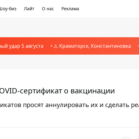
Шоу-биз
Лайт
О нас
Реклама
ный удар 5 августа
⚠️ Краматорск, Константиновка
OVID-сертификат о вакцинации
катов просят аннулировать их и сделать р