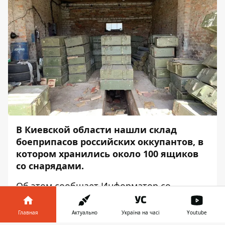
В Киевской области нашли склад
боеприпасов российских оккупантов, в
котором хранились около 100 ящиков
со снарядами.
Об этом сообщает
Информатор
со
ссылкой на
Национальную гвардию
Украины
.
Главная
Актуально
Україна на часі
Youtube