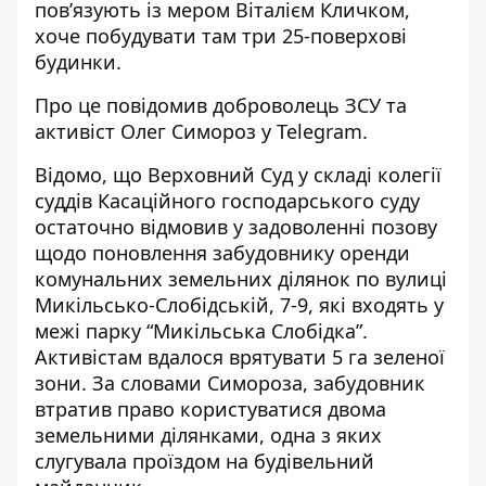
пов’язують із мером Віталієм Кличком,
хоче побудувати там три 25-поверхові
будинки
.
Про це повідомив доброволець ЗСУ та
активіст
Олег Симороз у Telegram
.
Відомо, що Верховний Суд у складі колегії
суддів Касаційного господарського суду
остаточно відмовив у задоволенні позову
щодо поновлення забудовнику оренди
комунальних земельних ділянок по вулиці
Микільсько-Слобідській, 7-9, які входять у
межі парку “Микільська Слобідка”.
Активістам вдалося врятувати 5 га зеленої
зони. За словами Симороза, забудовник
втратив право користуватися двома
земельними ділянками, одна з яких
слугувала проїздом на будівельний