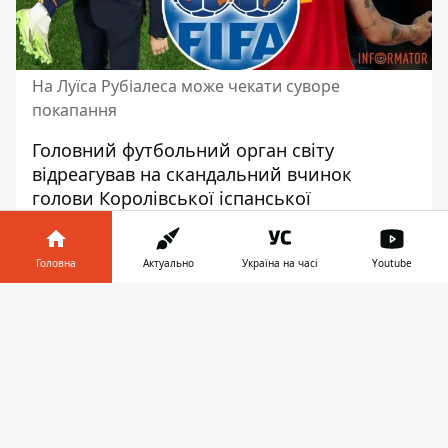
На Луїса Рубіалеса може чекати суворе
покапання
Головний футбольний орган світу
відреагував на скандальний вчинок
голови Королівської іспанської
футбольної федерації Луїса Рубіалеса.
Фунціонер під час нагородження
Головна
Актуально
Україна на часі
Youtube
медалями чемпіонок світу збірної Іспанії
міцно обійняв та поцілував у губи
Інформатор у
Завантажити
футболістку Дженні Ермосо. Піти у
телефоні
👉
відставку Рубіалеса
неодноразово
закликали
впливові іспанські політики.
Дисциплінарний комітет FIFA відкрив
дисциплінарне провадження проти Луїса