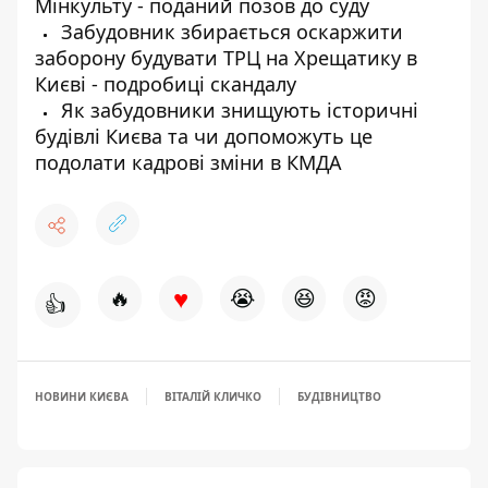
Мінкульту - поданий позов до суду
Забудовник збирається оскаржити
заборону будувати ТРЦ на Хрещатику в
Києві - подробиці скандалу
Як забудовники знищують історичні
будівлі Києва та чи допоможуть це
подолати кадрові зміни в КМДА
♥
🔥
😭
😆
😡
👍
НОВИНИ КИЄВА
ВІТАЛІЙ КЛИЧКО
БУДІВНИЦТВО