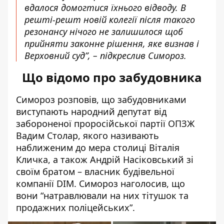
вдалося домогтися їхнього відводу. В
решті-решт новій колегії після такого
резонансу нічого не залишилося щоб
прийняти законне рішення, яке визнав і
Верховний суд”, – підкреслив Симороз.
Що відомо про забудовника
Симороз розповів, що забудовниками
виступають народний депутат від
забороненої проросійської партії ОПЗЖ
Вадим Столар, якого називають
наближеним до мера столиці Віталія
Кличка, а також Андрій Насіковський зі
своїм братом – власник будівельної
компанії DIM. Симороз наголосив, що
вони “натравлювали на них тітушок та
продажних поліцейських”.