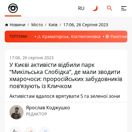
RU
Новини
Місто
Київ
17:06, 26 Серпня 2023
⚠️ Краматорськ, Костянтинівка
🔴 Ракетний 
ТОПТЕМИ:
17:06, 26 серпня 2023
У Києві активісти відбили парк
“Микільська Слобідка”, де мали зводити
хмарочоси: проросійських забудовників
пов’язують із Кличком
Активістам вдалося врятувати 5 га зеленої зони
Ярослав Коджушко
РЕДАКТОР