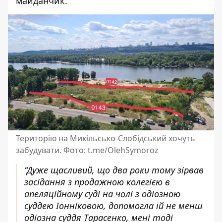
майданчик.
Територію на Микільсько-Слобідський хочуть
забудувати. Фото: t.me/OlehSymoroz
“Дуже щасливий, що два роки тому зірвав
засідання з продажною колегією в
апеляційному суді на чолі з одіозною
суддею Іонніковою, допомогла їй не менш
одіозна суддя Тарасенко, мені тоді