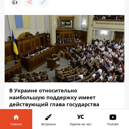
👍
В Украине относительно
наибольшую поддержку имеет
действующий глава государства
Владимир Зеленский, за него
проголосовали бы 20,2 % среди всех
опрошенных и 27,1 % тех, кто
Главная
Актуально
Україна на часі
Youtube