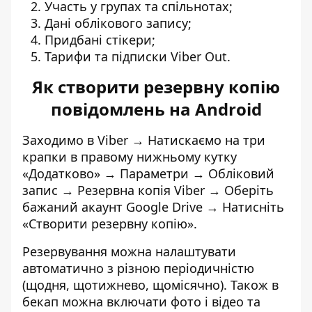
Участь у групах та спільнотах;
Дані облікового запису;
Придбані стікери;
Тарифи та підписки Viber Out.
Як створити резервну копію
повідомлень на Android
Заходимо в Viber →
Натискаємо на три
крапки в правому нижньому кутку
«Додатково»
→ Параметри → Обліковий
запис → Резервна копія Viber → Оберіть
бажаний
акаунт Google D
rive → Натисніть
«Створити резервну копію».
Резервування можна налаштувати
автоматично з різною періодичністю
(щодня, щотижнево, щомісячно). Також в
бекап можна включати фото і відео та