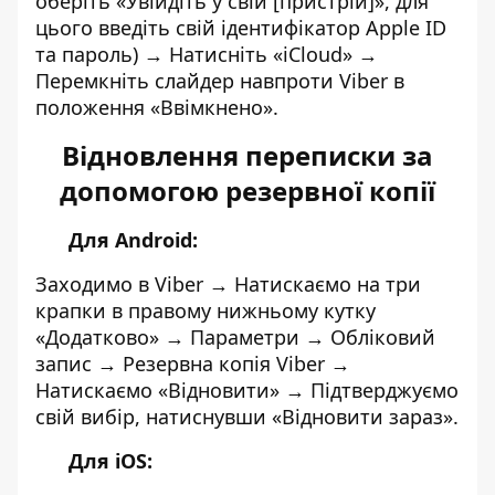
оберіть «Увійдіть у свій [пристрій]», для
цього введіть свій ідентифікатор Apple ID
та пароль) → Натисніть «iCloud» →
Перемкніть слайдер навпроти Viber в
положення «
Ввімкнено».
Відновлення переписки за
допомогою резервної копії
Для Android:
Заходимо в Viber →
Натискаємо на три
крапки в правому нижньому кутку
«Додатково»
→ Параметри → Обліковий
запис → Резервна копія Viber →
Натискаємо «Відновити» → Підтверджуємо
свій вибір, натиснувши «Відновити зараз».
Для iOS: