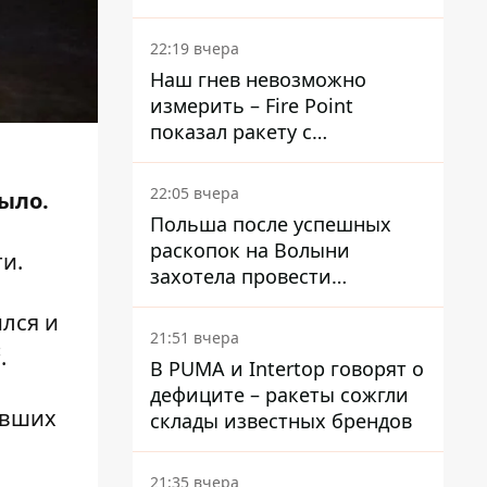
раскрыли детали
22:19 вчера
Наш гнев невозможно
измерить – Fire Point
показал ракету с
загадочной отметкой 723
22:05 вчера
ыло.
Польша после успешных
раскопок на Волыни
и.
захотела провести
эксгумацию в новых местах
ился и
21:51 вчера
.
В PUMA и Intertop говорят о
дефиците – ракеты сожгли
авших
склады известных брендов
21:35 вчера