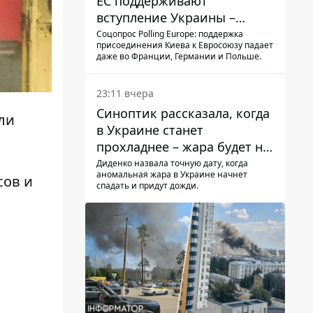
ЕС поддерживают
вступление Украины –
результаты опроса
Соцопрос Polling Europe: поддержка
присоединения Киева к Евросоюзу падает
даже во Франции, Германии и Польше.
23:11 вчера
Синоптик рассказала, когда
ли
в Украине станет
прохладнее – жара будет не
долго
Диденко назвала точную дату, когда
аномальная жара в Украине начнет
сов и
спадать и придут дожди.