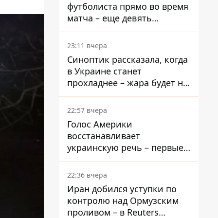
футболиста прямо во время
матча – еще девять
пострадали
23:11 вчера
Синоптик рассказала, когда
в Украине станет
прохладнее – жара будет не
долго
22:57 вчера
Голос Америки
восстанавливает
украинскую речь – первые
эфиры ожидаются на
следующей неделе
22:36 вчера
Иран добился уступки по
контролю над Ормузским
проливом – в Reuters