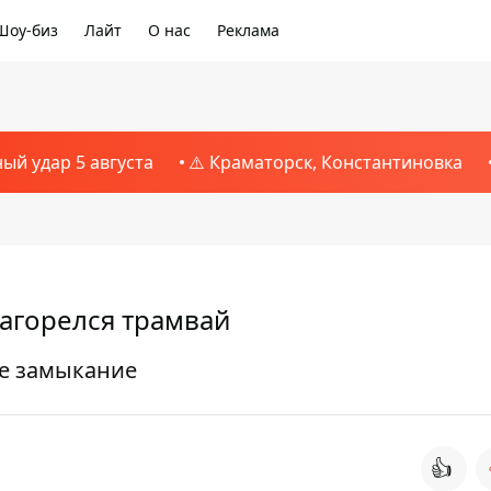
Шоу-биз
Лайт
О нас
Реклама
ный удар 5 августа
⚠️ Краматорск, Константиновка
загорелся трамвай
ое замыкание
👍