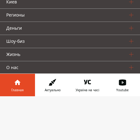
Киев
Регионы
Деньги
Шоу-биз
Жизнь
О нас
Главная
Актуально
Україна на часі
Youtube
Информатор в
Скачать
телефоне
👉
Информатор проекты
Столица
Ваши финансы
Авто
Geek