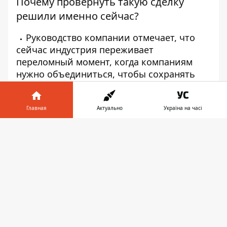
Почему провернуть такую сделку
решили именно сейчас?
Руководство компании отмечает, что
сейчас индустрия переживает
переломный момент, когда компаниям
нужно объединиться, чтобы сохранять
свои позиции.
По заявлению руководства, Бобби Котик
вместе с советом директоров согласились,
Главная
Актуально
Україна на часі
что сделка с Microsoft является
Информатор в
прекрасной возможностью для компании
Скачать
телефоне
👉
и её акционеров.
Что сделка означает для сотрудников?
До закрытия сделки, которое ожидается
до 30 июня 2023 финансового года, обе
компании продолжат работать
независимо.