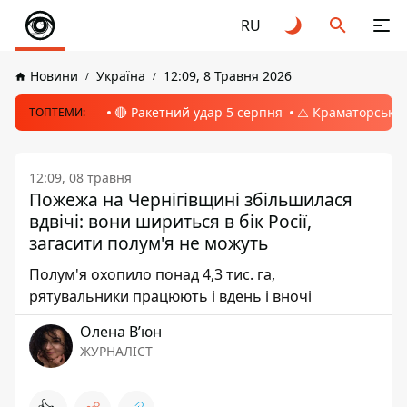
RU
Новини
Україна
12:09, 8 Травня 2026
🔴 Ракетний удар 5 серпня
⚠️ Краматорськ, 
ТОПТЕМИ:
12:09, 08 травня
Пожежа на Чернігівщині збільшилася
вдвічі: вони шириться в бік Росії,
загасити полум'я не можуть
Полум'я охопило понад 4,3 тис. га,
рятувальники працюють і вдень і вночі
Олена Вʼюн
ЖУРНАЛІСТ