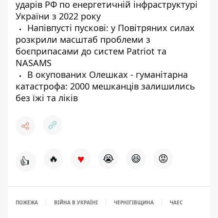
ударів РФ по енергетичній інфраструктурі
України з 2022 року
Напівпусті пускові: у Повітряних силах
розкрили масштаб проблеми з
боєприпасами до систем Patriot та
NASAMS
В окупованих Олешках - гуманітарна
катастрофа: 2000 мешканців залишились
без їжі та ліків
♥
🔥
😭
😆
😡
👍
ПОЖЕЖА
ВІЙНА В УКРАЇНІ
ЧЕРНІГІВЩИНА
ЧАЕС