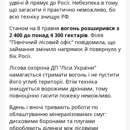
удвічі й прямує до Росії. Небезпека в тому,
що загасити її практично неможливо, бо
всю техніку знищує РФ.
Станом на 8 травня
вогонь розширився з
2 400 до понад 4 300 гектарів
. Філія
"Північний лісовий офіс"
повідомила, що
займання змінило напрямок й повернуло у
бік Росії.
Лісова охорона ДП "Ліси України"
намагається стримати вогонь і не пустити
його углиб території. Втім техніка
знищується ворожими дронами, тому
повноцінно гасити пожежу неможливо.
Вдень і вночі тривають роботи по
облаштуванню мінералізованих смуг:
дисковими боронами та плугами
обробляють ділянки між лісовими