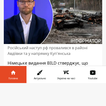
Російський наступ рф провалився в районі
Авдіївки та у напрямку Куп'янська
Німецьке видання BILD стверджує, що
зимовий наступ російських військ
провалився
. Російські військові почали
Головна
Актуально
Україна на часі
Youtube
наступ у Донецькій та Харківській
областях вже як три місяці тому. Однак,
Інформатор у
Завантажити
він так і захлинувся, адже росіянам не
телефоні
👉
вдалось досягнути хоча б якихось
значників результатів, окрім загибелі