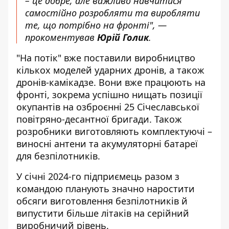
– це добре, але важливо навчитися
самостійно розробляти та виробляти
те, що потрібно на фронті"
,
—
прокоментував
Юрій Голик
.
"На потік" вже поставили виробництво
кількох моделей ударних дронів, а також
дронів-камікадзе. Вони вже працюють на
фронті, зокрема успішно
нищать позиції
окупантів
на озброєнні 25 Січеславської
повітряно-десантної бригади. Також
розробники виготовляють комплектуючі –
виносні антени та акумуляторні батареї
для безпілотників.
У січні 2024-го підприємець разом з
командою планують значно наростити
обсяги виготовлення безпілотників й
випустити більше літаків на серійний
виробничий рівень.