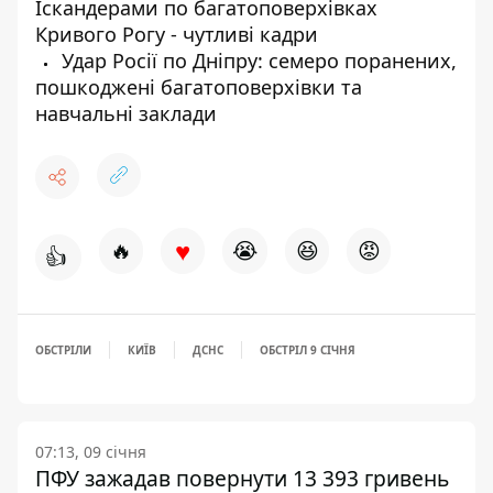
Іскандерами по багатоповерхівках
Кривого Рогу - чутливі кадри
Удар Росії по Дніпру: семеро поранених,
пошкоджені багатоповерхівки та
навчальні заклади
♥
🔥
😭
😆
😡
👍
ОБСТРІЛИ
КИЇВ
ДСНС
ОБСТРІЛ 9 СІЧНЯ
07:13, 09 січня
ПФУ зажадав повернути 13 393 гривень