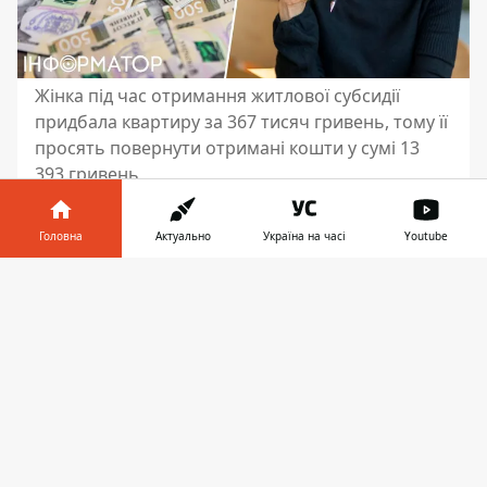
Жінка під час отримання житлової субсидії
придбала квартиру за 367 тисяч гривень, тому її
просять повернути отримані кошти у сумі 13
393 гривень
Жінка отримувала житлову субсидію.
Головна
Актуально
Україна на часі
Youtube
Однак згодом з'ясувалось, що вона
придбала квартиру, житловою площею
Інформатор у
Завантажити
26,44 кв.м, вартістю 367 тисяч гривень.
телефоні
👉
Пенсійний фонд просить
стягнути з неї 13
393 гривень. Про це йдеться у
Сокирянського районного суду
Чернівецької області, опублікованому 1
січня 2026 року.
27.11.2019 року жінка звернулася до