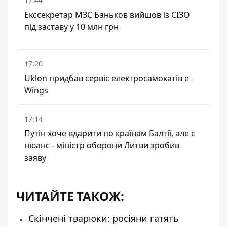
17:44
Екссекретар МЗС Баньков вийшов із СІЗО
під заставу у 10 млн грн
17:20
Uklon придбав сервіс електросамокатів e-
Wings
17:14
Путін хоче вдарити по країнам Балтії, але є
нюанс - міністр оборони Литви зробив
заяву
ЧИТАЙТЕ ТАКОЖ:
Скінчені тварюки: росіяни гатять